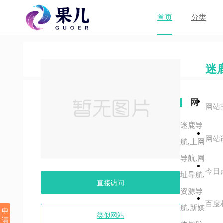
首页
分类
迷
网
网站
站
迷鹿导
网站
关
航,上网
导航,网
键
今日
址导航,
字
直接访问
资源导
百度
航,新媒
申
类似网站
请