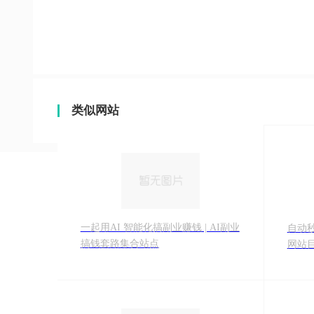
类似网站
一起用AI 智能化搞副业赚钱 | AI副业
自动
搞钱套路集合站点
网站
自动
赶快