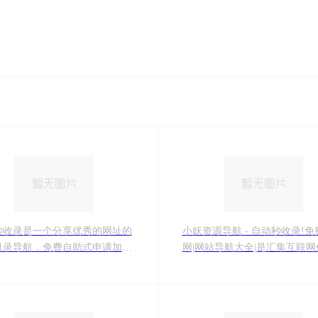
秒收录是一个分享优秀的网址的
小妖资源导航 - 自动秒收录!
目录导航，免费自助式申请加入
网|网站导航大全|是汇集互联网
收录，获取高质量的自然流量，
网址收录导航的网站,本站立志
加入自动秒收录平台！
合网址导航的领导者和全国知
网的领先者!