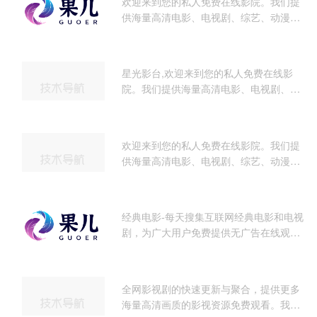
欢迎来到您的私人免费在线影院。我们提
之选。
供海量高清电影、电视剧、综艺、动漫及
短剧资源，全部支持免费在线观看。享受
无广告、高清流畅的极致观影体验，每日
同步更新，是您网络追剧的不二之选。
星光影台,欢迎来到您的私人免费在线影
院。我们提供海量高清电影、电视剧、综
艺、动漫及短剧资源，全部支持免费在线
观看。享受无广告、高清流畅的极致观影
体验，每日同步更新，是您网络追剧的不
欢迎来到您的私人免费在线影院。我们提
二之选。
供海量高清电影、电视剧、综艺、动漫及
短剧资源，全部支持免费在线观看。享受
无广告、高清流畅的极致观影体验，每日
同步更新，是您网络追剧的不二之选。
经典电影-每天搜集互联网经典电影和电视
剧，为广大用户免费提供无广告在线观看
电影和电视剧服务，及时收录最新、最
热、最全的电影大片,高清视频免费看
全网影视剧的快速更新与聚合，提供更多
海量高清画质的影视资源免费观看。我们