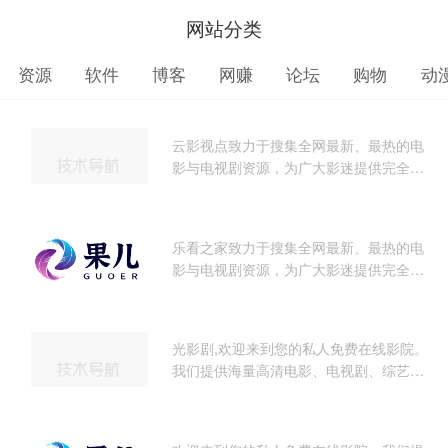
网站分类
资源
软件
博客
网赚
论坛
购物
动
云影视点致力于搜集全网最新、最热的电
影与电视剧资源，为广大影迷提供完全免
费、无广告的在线观看服务。我们及时收
录高清大片，让您轻松畅享极致的观影体
验。
乐看之家致力于搜集全网最新、最热的电
影与电视剧资源，为广大影迷提供完全免
费、无广告的在线观看服务。我们及时收
录高清大片，让您轻松畅享极致的观影体
验。
光影剧,欢迎来到您的私人免费在线影院。
我们提供海量高清电影、电视剧、综艺、
动漫及短剧资源，全部支持免费在线观
看。享受无广告、高清流畅的极致观影体
验，每日同步更新，是您网络追剧的不二