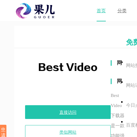
首页
分类
免费
网
网站
站
网
网站
关
站
Best
键
介
今日
Video
字
直接访问
下载器
绍
百度
是一款
申
类似网站
请
功能强