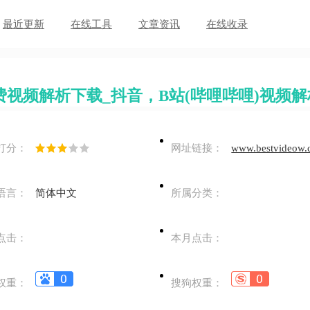
最近更新
在线工具
文章资讯
在线收录
视频解析下载_抖音，B站(哔哩哔哩)视频解析下载
打分：
网址链接：
www.bestvideow
语言：
简体中文
所属分类：
点击：
本月点击：
权重：
搜狗权重：