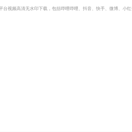
视频高清无水印下载，包括哔哩哔哩、抖音、快手、微博、小红书、TikTo