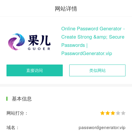
网站详情
Online Password Generator -
Create Strong &amp; Secure
Passwords |
PasswordGenerator.vip
直接访问
类似网站
基本信息
网站打分：
域名：
passwordgenerator.vip