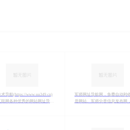
航(https://www.sss349.cn)
军师网址导航网，免费自动秒
互联网各种优秀的网站网址导航
质网站。军师分类信息发布网，
意梵技术导航航全力打造全网最
电子商务信息发布，便民信息
简洁的技术网址导航基地,一站式
生意获客好帮手
技术学习起点站,用心打造最实用
术网站导航,优秀资源分享站点，