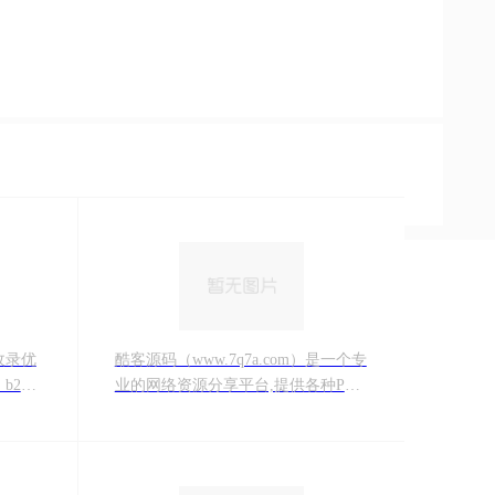
收录优
酷客源码（www.7q7a.com）是一个专
b2b
业的网络资源分享平台,提供各种PHP
发布，
源码、网站源码、游戏源码、模板插
件、软件工具、网络教程、等为中国
站长提供一站式资源下载。