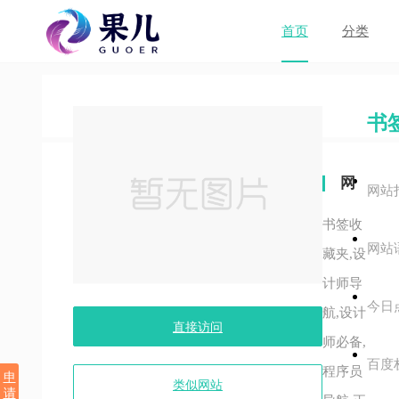
首页
分类
书
网
网站
站
书签收
网站
关
藏夹,设
计师导
键
今日
航,设计
字
直接访问
师必备,
百度
程序员
申
类似网站
请