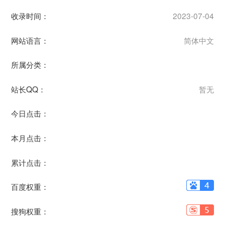
收录时间：
2023-07-04
网站语言：
简体中文
所属分类：
站长QQ：
暂无
今日点击：
本月点击：
累计点击：
百度权重：
搜狗权重：