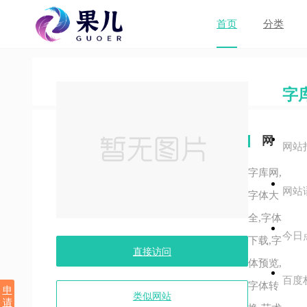
首页
分类
字
网
网站
站
字库网,
网站
关
字体大
全,字体
键
今日
下载,字
字
直接访问
体预览,
百度
字体转
申
类似网站
请