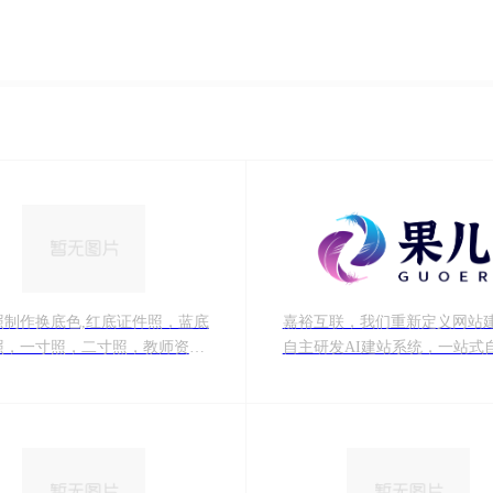
照制作换底色,红底证件照，蓝底
嘉裕互联，我们重新定义网站
照，一寸照，二寸照，教师资格
自主研发AI建站系统，一站式
四六级，计算机等考试报名照
站、免费建站、在线智能建站
融合SEO优化与用户体验设计
小企业提供&quot;上线即获客&qu
的营销型网站解决方案。