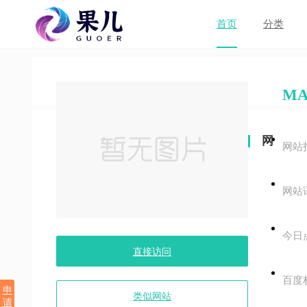
首页
分类
MA
网
网站
站
网站
关
键
今日
字
直接访问
百度
申
类似网站
请