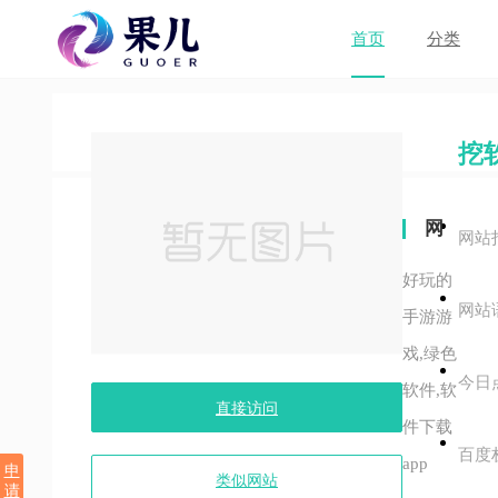
首页
分类
挖
网
网站
站
好玩的
网站
关
手游游
戏,绿色
键
今日
软件,软
字
直接访问
件下载
百度
app
申
类似网站
请