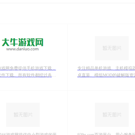
游戏网免费提供手机游戏下载，
专注精品单机游戏、主机模拟
软件下载。所有软件都经过杀毒
卓直装、模组MOD的破解版资
，安全无毒放心下载使用，是不
和正版游戏试玩
非常牛的游戏下载网站!
e1566游戏网提供中小型游戏的平
929g.com页游平台，用心服务