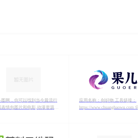
斗图网，你可以找到当今最流行
应用名称：创好物 工具链接：
图表情包图片和电影,动漫资源。
https://www.chuanghaowu.co
更新斗图图片/影音资源，欢迎大
别：AI图像生成–AI物料设计
往下载！
平台 应用简介：一站式创意设
料印刷制作平台 备案信息：鲁ICP备
2026004496号-2 联系方式：电