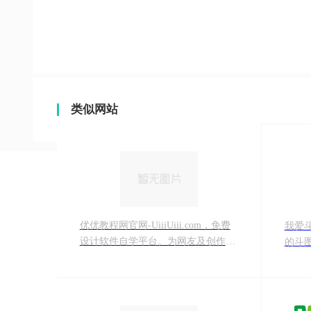
类似网站
优优教程网官网-UiiiUiii.com，免费
我爱
设计软件自学平台。为网友及创作者
的斗
提供原创AIGC、Midjourney、Stable
每天
Diffusion、平面、UI、网页、C4D、
家前
Sketch、动效等免费教程。提供软件
下载安装教程。优设网旗下站点。