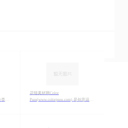
花猫素材网Color
m 分类类
Puss(www.colorpuss.com) 是创意设计
与定制
作品共享与创意设计作品分享平台！
计+物
提供背景图片、高清图片、psd素材、
PS素材、设计模板、设计素材、PPT
话
素材、网页素材、网站素材、网页图