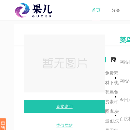
首页
分类
菜
网
网站
站
免费素
网站
关
材下载,
菜鸟免
键
今日
费素材
字
直接访问
图库,矢
百度
量图,矢
申
类似网站
请