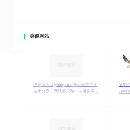
类似网站
倦意博客（jyblog.cn）是一家专注于
逐梦
技术分享、网站美化和个人项目展示
作中
的博客网站。
注w
究。