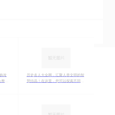
选购攻
历史名人大全网，汇聚人类文明的智
心整理
慧结晶！在这里，您可以探索不同领
人节礼
域杰出人物的人生轨迹、思想理念和
您挑选
卓越成就。从古至今，从东方到西
方，我们为您呈现了一幅波澜壮阔的
历史画卷，让您在领略伟人风采的同
时，汲取人生智慧，激发无限可能。