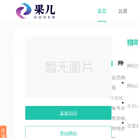
首页
分类
猫
网
网站
站
反恐精
网站
关
英
CSOL
键
今日
账号出
字
直接访问
售回收,
百度
绝地求
申
类似网站
请