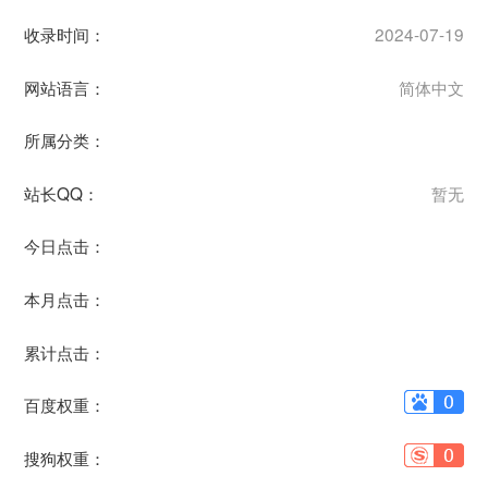
收录时间：
2024-07-19
网站语言：
简体中文
所属分类：
站长QQ：
暂无
今日点击：
本月点击：
累计点击：
百度权重：
搜狗权重：