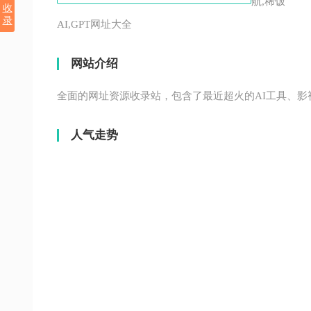
航,稀饭
收
录
AI,GPT网址大全
网站介绍
全面的网址资源收录站，包含了最近超火的AI工具、影
人气走势