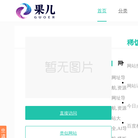
首页
分类
稀
网
网站
站
网址导
网站
关
航,资源
网址导
键
今日
航,资源
字
直接访问
站大
百度
全,AI导
申
类似网站
请