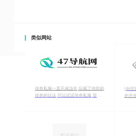
类似网站
传奇私服一直不减当年,玩腻了传统的
[创优目
传奇的玩法,可以试试传奇私服,登陆
的开
游戏就送超多的元宝真充以及真充各
外、
种材料以及礼包,攻速拉满,全屏光
友提
柱，不花钱就能享受当大佬的体验,下
参考
面小编就为大家带来了各种传奇私服
版本供玩家下载,欢迎大家体验