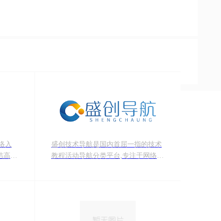
络入
盛创技术导航是国内首屈一指的技术
洁高效
教程活动导航分类平台,专注于网络技
术相关行业网址导航,站点已累计收录
数千网站,累计为中国网民提供多达数
亿的访问点击,满足用户随时查阅最全
面最权威的文章资讯教程,用心打造最
实用的技术网站导航!