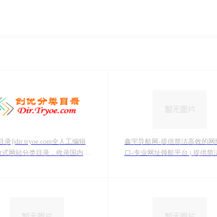
录]|dir.tryoe.com全人工编辑
鑫宇导航网-提供简洁高效的网
放式网站分类目录，收录国内
口-专业网址领航平台 | 提供简
各行业优秀网站，旨在为网民朋
的网络入口
供网站分类目录检索、行业网站
、分类网站推广服务。