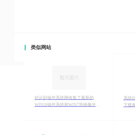
类似网站
好运到操作系统网收集了最新的
系统
WIN10操作系统和WIN7等镜像光盘
下载服
下载以及操作系统在使用过程中遇到
风、
的软件和硬件问题，网络问题，驱动
园、萝
问题等。
系统精
操作系