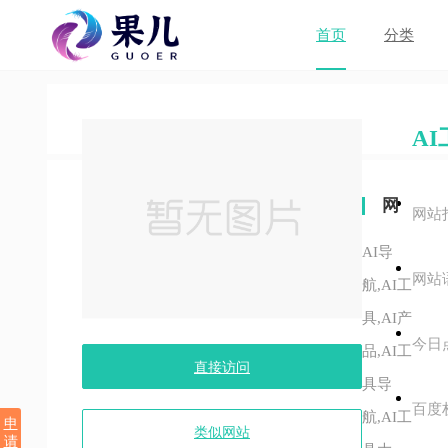
首页
分类
A
网
网站
站
AI导
网站
关
航,AI工
具,AI产
键
今日
品,AI工
字
直接访问
具导
百度
航,AI工
申
类似网站
请