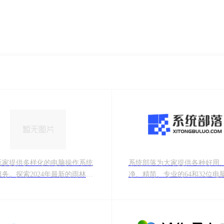
玩家提供多样化的电脑操作系统
系统部落为大家提供各种好用
务。探索2024年最新的雨林木
净、精简、专业的64和32位电
深度技术、电脑公司、番茄花
下载，包含win7和win10专业
卜家园等开发商提供的Win11
简版、专业版、纯净版等等，
选、Win10系统下载、XP纯净
受广大装机爱好者喜欢的电脑
统，以及Windows7旗舰版。我