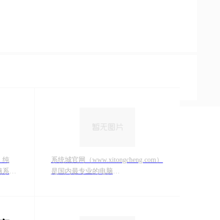
、纯
系统城官网（www.xitongcheng.com）
脑系统
是国内最专业的电脑
版、精
win7/Win10/win11系统下载平台，为
都是备
广大的用户提供免激活ghost
系统
win7/win10系统下载，以及windows系
列xp/win8/win8.1/win10/win11系统的