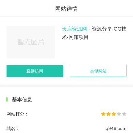
网站详情
天启资源网
- 资源分享-QQ技
术-网赚项目
直接访问
类似网站
基本信息
网站打分：
域名：
tq946.com