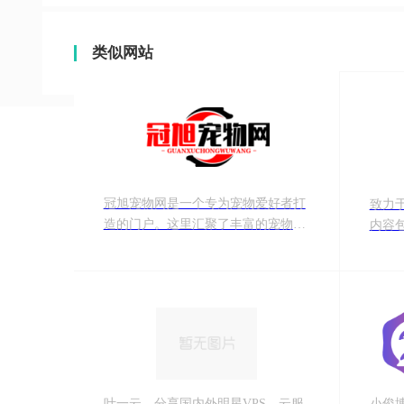
类似网站
冠旭宠物网是一个专为宠物爱好者打
致力
造的门户。这里汇聚了丰富的宠物知
内容
识、实用的养护技巧和最新的行业资
式特
讯。无论你是猫咪的“铲屎官”，还是
资源
狗狗的忠实伙伴，亦或是其他萌宠的
客!
主人，都能在冠旭宠物网找到所需。
叶一云，分享国内外明星VPS、云服
小俊