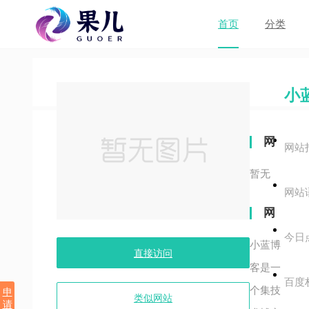
首页
分类
小
网
网站
站
暂无
网站
关
网
键
今日
站
小蓝博
字
直接访问
介
客是一
百度
个集技
申
绍
类似网站
请