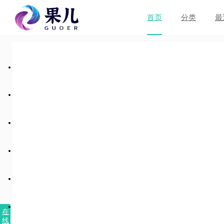
首页
分类
最
在
线